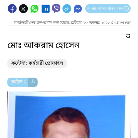
আপনার মতামত প্রদান করুন
কনটেন্টটি শেষ হাল-নাগাদ করা হয়েছে: রবিবার, ৩০ নভেম্বর, ২০২৫ এ ০৪:০৭ PM
মোঃ আকরাম হোসেন
কন্টেন্ট: কর্মচারী প্রোফাইল
ফাইল ১