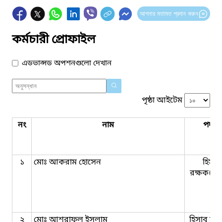
আপনার মতামত প্রদান করুন
কর্মচারী প্রোফাইল
এডভান্সড অপশনগুলো দেখান
পৃষ্ঠা আইটেম
নং
নাম
পদবি
১
মোঃ আকরাম হোসেন
হিসাব
রক্ষক(চঃ
২
মোঃ আশরাফুল ইসলাম
হিসাব সহ