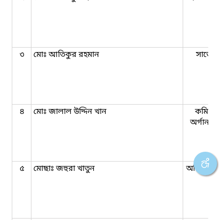
৩
মোঃ আতিকুর রহমান
সার্ভেয়
৪
মোঃ জালাল উদ্দিন খান
কমিউন
অর্গানাই
৫
মোছাঃ জহুরা খাতুন
অফিস সহ