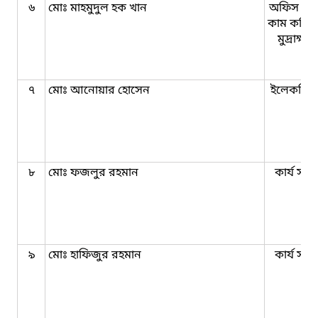
৬
মোঃ মাহমুদুল হক খান
অফিস সহ
কাম কম্পি
মুদ্রাক্ষা
৭
মোঃ আনোয়ার হোসেন
ইলেকট্রিস
৮
মোঃ ফজলুর রহমান
কার্য সহক
৯
মোঃ হাফিজুর রহমান
কার্য সহক